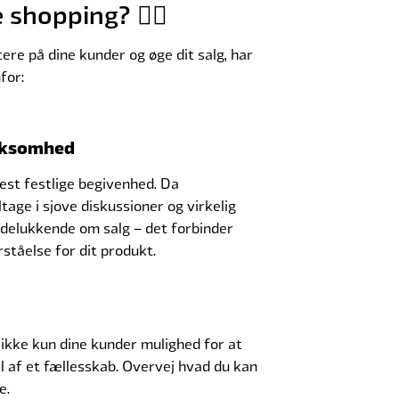
shopping? 🤷‍♀️
ere på dine kunder og øge dit salg, har
for:
irksomhed
mest festlige begivenhed. Da
tage i sjove diskussioner og virkelig
 udelukkende om salg – det forbinder
rståelse for dit produkt.
 ikke kun dine kunder mulighed for at
el af et fællesskab. Overvej hvad du kan
re.