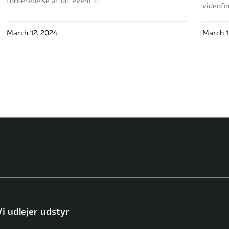
forberedelse af dit event ✅
videofo
March 12, 2024
March 1
Vi udlejer udstyr