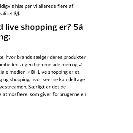
igvis hjælper vi allerede flere af
alitet 🙌.
ad live shopping er?
Så
ng:
lse, hvor brands sælger deres produkter
ksomhedens egen hjemmeside men også
iale medier 🤳🏼. Live shopping er et
 og shopping, hvor seerne kan deltage
livestreamen. Særligt er det de
e atmosfære, som giver forbrugerne en