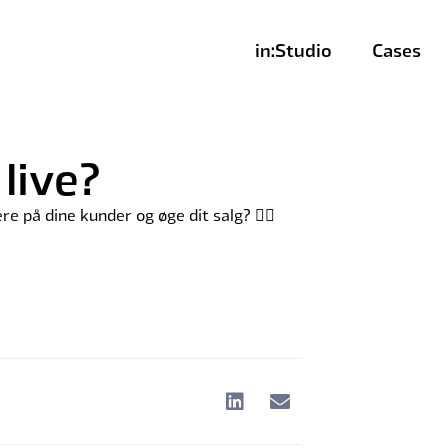
in:Studio
Cases
live?
e på dine kunder og øge dit salg? 🤷‍♀️