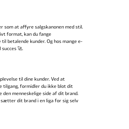
 er som at affyre salgskanonen med stil.
vt format, kan du fange
il betalende kunder. Og hos mange e-
l succes 🚀.
levelse til dine kunder. Ved at
tilgang, formidler du ikke blot dit
e den menneskelige side af dit brand.
ætter dit brand i en liga for sig selv